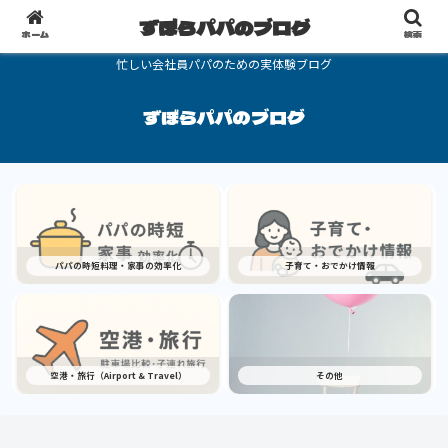
ずぼらパパのブログ
ホーム
検索
忙しい会社員パパのための実体験ブログ
ずぼらパパのブログ
パパの時短料理・家事の効率化
子育て・おでかけ情報
空港・旅行（Airport & Travel）
その他