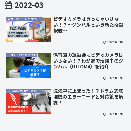
2022-03
ビデオカメラは買っちゃいけな
空港・旅行（Airport & Travel）
い！？〜ジンバルという新たな選
択肢〜
2022.03.30
保育園の運動会にビデオカメラは
子育て・おでかけ情報
いらない！？わが家で活躍中のジ
ンバル（DJI OM4）を紹介
2022.03.26
洗濯中に止まった！？ドラム式洗
パパの時短料理・家事の効率化
濯機のエラーコードと対応策を解
説！
2022.03.20