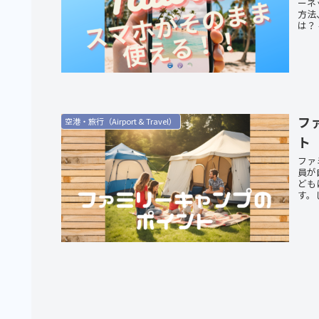
ーネ
方法
は？ -
フ
空港・旅行（Airport & Travel）
ト
ファ
員が
ども
す。