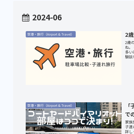
2024-06
2
空港・旅行（Airport & Travel）
2歳
ね。
多い
験談を
「
空港・旅行（Airport & Travel）
で
家族
子連
詳し