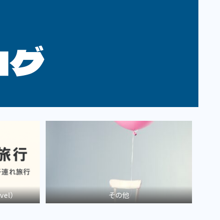
ログ
vel）
その他