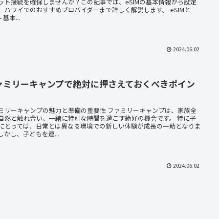
ット接続を確保しませんか？この記事では、eSIMの基本情報から設定
、ハワイでのおすすめプロバイダーまで詳しく解説します。 eSIMと
 基本...
2024.06.02
ァミリーキャンプで絶対に押さえておくべきポイン
ミリーキャンプの魅力と準備の重要性 ファミリーキャンプは、家族全
自然と触れ合い、一緒に特別な時間を過ごす絶好の機会です。 特に子
にとっては、日常とは異なる環境での新しい体験が成長の一助となりま
しかし、子どもを連...
2024.06.02