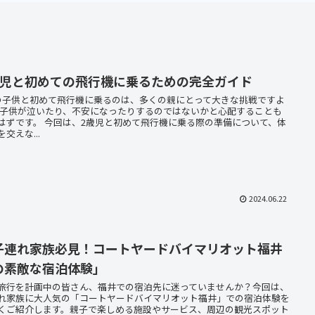
歳児と初めての飛行機に乗るための完全ガイド
の子供と初めて飛行機に乗るのは、多くの親にとって大きな挑戦ですよ
 子供が泣いたり、不安になったりするのではないかと心配することも
はずです。 今回は、2歳児と初めて飛行機に乗る際の準備について、体
交えな...
2024.06.22
子連れ家族必見！コートヤードバイマリオット福井
の素敵な宿泊体験」
旅行を計画中の皆さん、福井での宿泊先に迷っていませんか？今回は、
れ家族に大人気の「コートヤードバイマリオット福井」での宿泊体験を
くご紹介します。親子で楽しめる施設やサービス、周辺の観光スポット