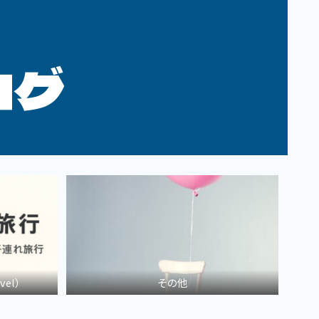
ログ
vel）
その他