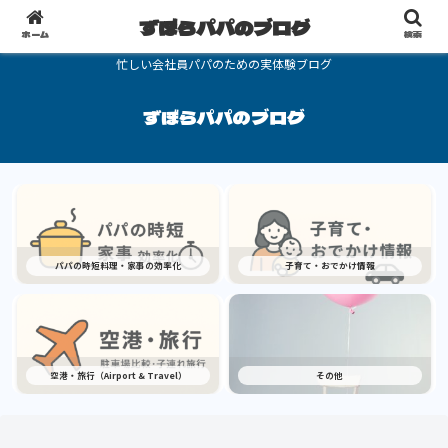
ずぼらパパのブログ
ホーム
検索
忙しい会社員パパのための実体験ブログ
ずぼらパパのブログ
パパの時短料理・家事の効率化
子育て・おでかけ情報
空港・旅行（Airport & Travel）
その他