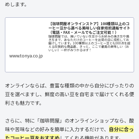
めします。
【珈琲問屋オンラインストア】100種類以上のコ
ーヒー豆から選べる美味しい自家焙煎通販サイト
（電話・FAX・メールでもご注文可能！）
珈琲問屋では、焼いていない生豆からお好みの焼き方や挽
き方まで、あなただけのコーヒーを出荷の日に焙煎してお
届けしています。100種類以上のコーヒー豆と6,000点を超
える圧倒的な商品数、きっと、ここで最高の美味しい（お
いしい）一杯がみつかるはず！
www.tonya.co.jp
オンラインならば、豊富な種類の中から自分にぴったりの
豆を選べますし、鮮度の高い豆を自宅まで届けてくれる便
利さも魅力です。
さらに、特に「珈琲問屋」のオンラインショップなら、酸
味や苦味などの好みを簡単に入力するだけで、
自分に合っ
たコーヒー豆をおすすめ
してくれる機能があります。