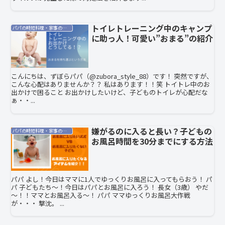
トイレトレーニング中のキャンプ
パパの時短料理・家事の効率化
に助っ人！可愛い”おまる”の紹介
こんにちは、ずぼらパパ（@zubora_style_88）です！ 突然ですが、
こんな心配はありませんか？？ 私はあります！！笑 トイトレ中のお
出かけで困ること お出かけしたいけど、子どものトイレが心配だな
ぁ・・...
嫌がるのに入ると長い？子どもの
パパの時短料理・家事の効率化
お風呂時間を30分までにする方法
パパ よし！今日はママに1人でゆっくりお風呂に入ってもらおう！ パ
パ 子どもたち～！今日はパパとお風呂に入ろう！ 長女（3歳） やだ
～！！ママとお風呂入る～！ パパ ママゆっくりお風呂大作戦
が・・・ 撃沈。 ...